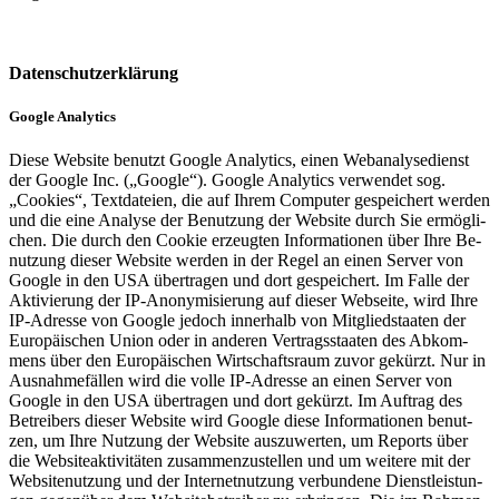
Datenschutzerklärung
Google Analytics
Diese Web­site be­nutzt Goog­le Ana­ly­tics, einen Webana­ly­se­dienst
der Goog­le Inc. („Goog­le“). Goog­le Ana­ly­tics ver­wen­det sog.
„Cook­ies“, Text­da­tei­en, die auf Ihrem Com­pu­ter ge­spei­chert wer­den
und die eine Ana­ly­se der Be­nut­zung der Web­site durch Sie er­mög­li­
chen. Die durch den Cook­ie er­zeug­ten In­for­ma­tio­nen über Ihre Be­
nut­zung die­ser Web­site wer­den in der Regel an einen Ser­ver von
Goog­le in den USA über­tra­gen und dort ge­spei­chert. Im Falle der
Ak­ti­vie­rung der IP-An­ony­mi­sie­rung auf die­ser Web­sei­te, wird Ihre
IP-Adres­se von Goog­le je­doch in­ner­halb von Mit­glied­staa­ten der
Eu­ro­päi­schen Union oder in an­de­ren Ver­trags­staa­ten des Ab­kom­
mens über den Eu­ro­päi­schen Wirt­schafts­raum zuvor ge­kürzt. Nur in
Aus­nah­me­fäl­len wird die volle IP-Adres­se an einen Ser­ver von
Goog­le in den USA über­tra­gen und dort ge­kürzt. Im Auf­trag des
Be­trei­bers die­ser Web­site wird Goog­le diese In­for­ma­tio­nen be­nut­
zen, um Ihre Nut­zung der Web­site aus­zu­wer­ten, um Re­ports über
die Web­siteak­ti­vi­tä­ten zu­sam­men­zu­stel­len und um wei­te­re mit der
Web­sitenut­zung und der In­ter­net­nut­zung ver­bun­de­ne Dienst­leis­tun­