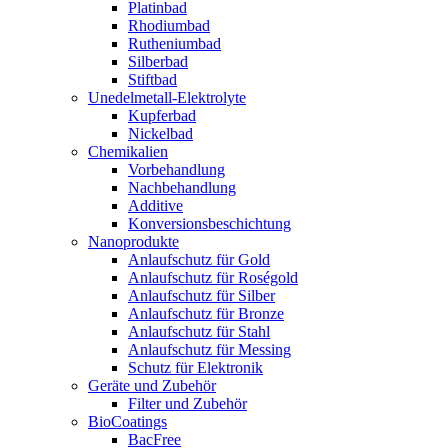
Platinbad
Rhodiumbad
Rutheniumbad
Silberbad
Stiftbad
Unedelmetall-Elektrolyte
Kupferbad
Nickelbad
Chemikalien
Vorbehandlung
Nachbehandlung
Additive
Konversionsbeschichtung
Nanoprodukte
Anlaufschutz für Gold
Anlaufschutz für Roségold
Anlaufschutz für Silber
Anlaufschutz für Bronze
Anlaufschutz für Stahl
Anlaufschutz für Messing
Schutz für Elektronik
Geräte und Zubehör
Filter und Zubehör
BioCoatings
BacFree