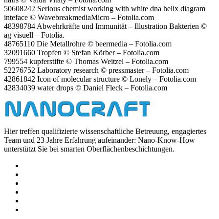
50608242 Se­rious che­mist wor­king with white dna helix dia­gram
in­te­face © Wa­ve­bre­ak­me­dia­Micro – Fotolia.​com
48398784 Ab­wehr­kräf­te und Im­mu­ni­tät – Il­lus­tra­ti­on Bak­te­ri­en ©
ag vi­su­ell – Fo­to­lia.
48765110 Die Me­tall­roh­re © beer­me­dia – Fotolia.​com
32091660 Trop­fen © Ste­fan Kör­ber – Fotolia.​com
799554 kup­fer­stif­te © Tho­mas Weit­zel – Fotolia.​com
52276752 La­bo­ra­to­ry re­se­arch © press­mas­ter – Fotolia.​com
42861842 Icon of mole­cu­lar struc­tu­re © Lo­nely – Fotolia.​com
42834039 water drops © Da­ni­el Fleck – Fotolia.​com
Hier treffen qualifizierte wissenschaftliche Betreuung, engagiertes
Team und 23 Jahre Erfahrung aufeinander: Nano-Know-How
unterstützt Sie bei smarten Oberflächenbeschichtungen.