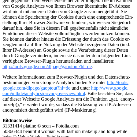
gen ge­gen­über dem Web­site­be­trei­ber zu er­brin­gen. Die im Rah­men
von Goog­le Ana­ly­tics von Ihrem Brow­ser über­mit­tel­te IP-Adres­se
wird nicht mit an­de­ren Daten von Goog­le zu­sam­men­ge­führt. Sie
kön­nen die Spei­che­rung der Cook­ies durch eine ent­spre­chen­de Ein­
stel­lung Ihrer Brow­ser-Soft­ware ver­hin­dern; wir wei­sen Sie je­doch
dar­auf hin, dass Sie in die­sem Fall ge­ge­be­nen­falls nicht sämt­li­che
Funk­tio­nen die­ser Web­site voll­um­fäng­lich wer­den nut­zen kön­nen.
Sie kön­nen dar­über hin­aus die Er­fas­sung der durch das Cook­ie er­
zeug­ten und auf Ihre Nut­zung der Web­site be­zo­ge­nen Daten (inkl.
Ihrer IP-Adres­se) an Goog­le sowie die Ver­ar­bei­tung die­ser Daten
durch Goog­le ver­hin­dern, indem sie das unter dem fol­gen­den Link
ver­füg­ba­re Brow­ser-Plu­gin her­un­ter­la­den und in­stal­lie­ren:
http://​tools.​google.​com/​dlpage/​gaoptout?​hl=de
.
Wei­te­re In­for­ma­tio­nen zum Brow­ser-Plu­gin und den Da­ten­schutz­
be­stim­mun­gen von Goog­le Ana­ly­tics fin­den Sie unter
http://​tools.​
google.​com/​dlpage/​gaoptout?​hl=de
und unter
http://​www.​google.​
com/​intl/​de/​analytics/​privacyoverview.​html
. Bitte be­ach­ten Sie, dass
auf die­ser Web­sei­te Goog­le Ana­ly­tics um die Funk­ti­on „gat._a­n­ony­
mi­zeIp();“ er­wei­tert wurde, so dass die Er­fas­sung von IP-Adres­sen
an­ony­mi­siert durch­ge­führt wird (IP-Mas­kie­rung).
Bild­nach­wei­se
31331414 pla­ti­ne © seen – Fotolia.​com
50866344 be­au­ti­ful woman with fa­shion ma­keup and long white
hairs © Valua Vi­ta­ly – Fotolia.​com