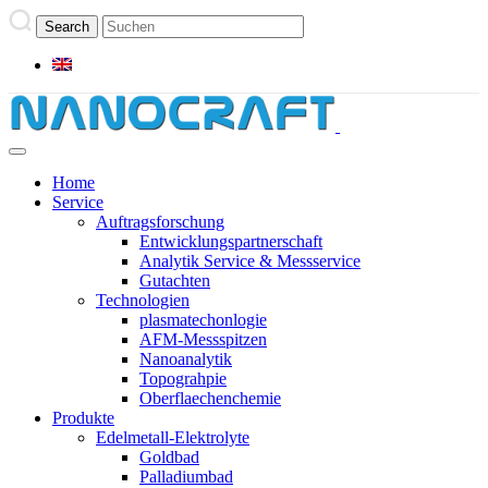
Home
Service
Auftragsforschung
Entwicklungspartnerschaft
Analytik Service & Messservice
Gutachten
Technologien
plasmatechonlogie
AFM-Messspitzen
Nanoanalytik
Topograhpie
Oberflaechenchemie
Produkte
Edelmetall-Elektrolyte
Goldbad
Palladiumbad