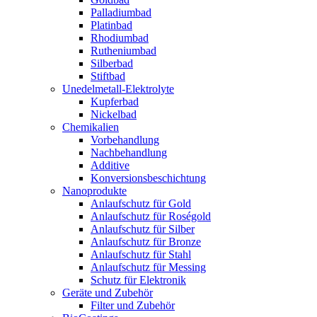
Palladiumbad
Platinbad
Rhodiumbad
Rutheniumbad
Silberbad
Stiftbad
Unedelmetall-Elektrolyte
Kupferbad
Nickelbad
Chemikalien
Vorbehandlung
Nachbehandlung
Additive
Konversionsbeschichtung
Nanoprodukte
Anlaufschutz für Gold
Anlaufschutz für Roségold
Anlaufschutz für Silber
Anlaufschutz für Bronze
Anlaufschutz für Stahl
Anlaufschutz für Messing
Schutz für Elektronik
Geräte und Zubehör
Filter und Zubehör