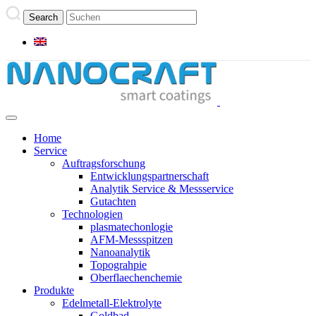
Home
Service
Auftragsforschung
Entwicklungspartnerschaft
Analytik Service & Messservice
Gutachten
Technologien
plasmatechonlogie
AFM-Messspitzen
Nanoanalytik
Topograhpie
Oberflaechenchemie
Produkte
Edelmetall-Elektrolyte
Goldbad