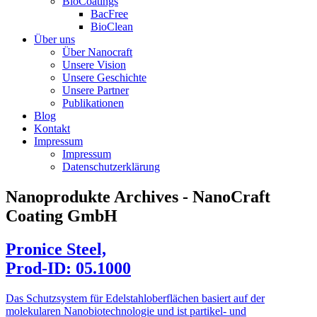
BioCoatings
BacFree
BioClean
Über uns
Über Nanocraft
Unsere Vision
Unsere Geschichte
Unsere Partner
Publikationen
Blog
Kontakt
Impressum
Impressum
Datenschutzerklärung
Nanoprodukte Archives - NanoCraft
Coating GmbH
Pronice Steel,
Prod-ID: 05.1000
Das Schutzsystem für Edelstahloberflächen basiert auf der
molekularen Nanobiotechnologie und ist partikel- und