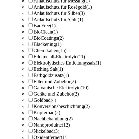
Anlaufschutz für Messing
(1)
Anlaufschutz für Roségold
(1)
Anlaufschutz für Silber
(3)
Anlaufschutz für Stahl
(1)
BacFree
(1)
BioClean
(1)
BioCoatings
(2)
Blackening
(1)
Chemikalien
(15)
Edelmetall-Elektrolyte
(11)
Elektrolytisches Entfettungssalz
(1)
Etching Salt
(1)
Farbgoldzusatz
(1)
Filter und Zubehör
(2)
Galvanische Elektrolyte
(10)
Geräte und Zubehör
(2)
Goldbad
(4)
Konversionsbeschichtung
(2)
Kupferbad
(2)
Nachbehandlung
(2)
Nanoprodukte
(12)
Nickelbad
(3)
Oxidentferner
(1)