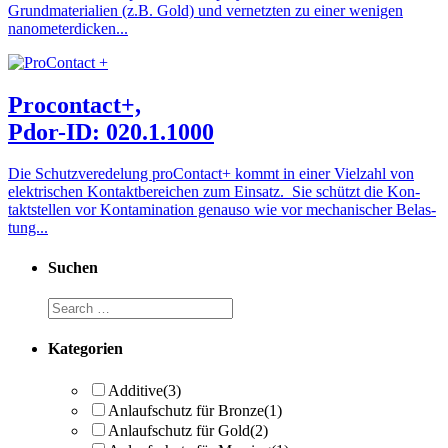
Grundmaterialien (z.B. Gold) und vernetzten zu einer wenigen
nanometerdicken...
Procontact+,
Pdor-ID: 020.1.1000
Die Schutz­ver­ede­lung pro­Con­tact+ kommt in einer Viel­zahl von
elek­tri­schen Kon­takt­be­rei­chen zum Ein­satz. Sie schützt die Kon­
takt­stel­len vor Kon­ta­mi­na­ti­on genauso wie vor me­cha­ni­scher Be­las­
tung...
Suchen
Kategorien
Additive
(3)
Anlaufschutz für Bronze
(1)
Anlaufschutz für Gold
(2)