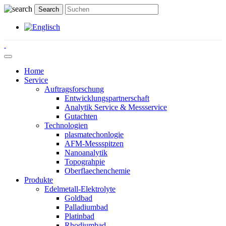
Home
Service
Auftragsforschung
Entwicklungspartnerschaft
Analytik Service & Messservice
Gutachten
Technologien
plasmatechonlogie
AFM-Messspitzen
Nanoanalytik
Topograhpie
Oberflaechenchemie
Produkte
Edelmetall-Elektrolyte
Goldbad
Palladiumbad
Platinbad
Rhodiumbad