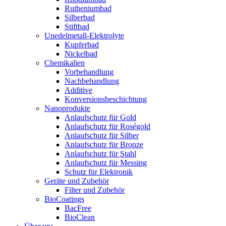
Rutheniumbad
Silberbad
Stiftbad
Unedelmetall-Elektrolyte
Kupferbad
Nickelbad
Chemikalien
Vorbehandlung
Nachbehandlung
Additive
Konversionsbeschichtung
Nanoprodukte
Anlaufschutz für Gold
Anlaufschutz für Roségold
Anlaufschutz für Silber
Anlaufschutz für Bronze
Anlaufschutz für Stahl
Anlaufschutz für Messing
Schutz für Elektronik
Geräte und Zubehör
Filter und Zubehör
BioCoatings
BacFree
BioClean