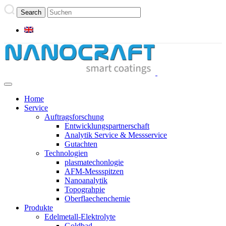
Home
Service
Auftragsforschung
Entwicklungspartnerschaft
Analytik Service & Messservice
Gutachten
Technologien
plasmatechonlogie
AFM-Messspitzen
Nanoanalytik
Topograhpie
Oberflaechenchemie
Produkte
Edelmetall-Elektrolyte
Goldbad