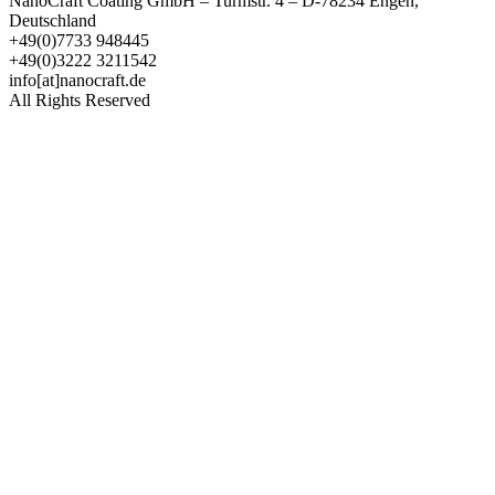
NanoCraft Coating GmbH – Turmstr. 4 – D-78234 Engen,
Deutschland
+49(0)7733 948445
+49(0)3222 3211542
info[at]nanocraft.de
All Rights Reserved