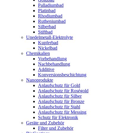
Palladiumbad
Platinbad
Rhodiumbad
Rutheniumbad
Silberbad
Stiftbad
Unedelmetall-Elektrolyte
Kupferbad
Nickelbad
Chemikalien
Vorbehandlung
Nachbehandlung
Additive
Konversionsbeschichtung
Nanoprodukte
Anlaufschutz für Gold
Anlaufschutz für Roségold
Anlaufschutz für Silber
Anlaufschutz für Bronze
Anlaufschutz für Stahl
Anlaufschutz für Messing
Schutz für Elektronik
Geräte und Zubehör
Filter und Zubehör