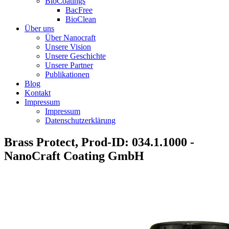
BioCoatings
BacFree
BioClean
Über uns
Über Nanocraft
Unsere Vision
Unsere Geschichte
Unsere Partner
Publikationen
Blog
Kontakt
Impressum
Impressum
Datenschutzerklärung
Brass Protect, Prod-ID: 034.1.1000 -
NanoCraft Coating GmbH