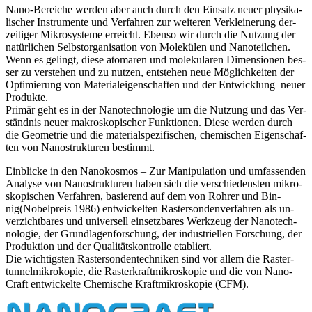
Na­no-Be­rei­che werden aber auch durch den Ein­satz neuer phy­si­ka­
li­scher In­stru­men­te und Ver­fah­ren zur wei­te­ren Ver­klei­ne­rung der­
zei­ti­ger Mi­kro­sys­te­me erreicht. Ebenso wir durch die Nut­zung der
na­tür­li­chen Selbst­or­ga­ni­sa­ti­on von Mo­le­kü­len und Na­not­eil­chen.
Wenn es ge­lingt, diese ato­ma­ren und mo­le­ku­la­ren Di­men­sio­nen bes­
ser zu ver­ste­hen und zu nut­zen, ent­ste­hen neue Mög­lich­kei­ten der
Op­ti­mie­rung von Ma­te­ri­al­ei­gen­schaf­ten und der Ent­wick­lung neuer
Pro­duk­te.
Pri­mär geht es in der Na­no­tech­no­lo­gie um die Nut­zung und das Ver­
ständ­nis neuer ma­kro­sko­pi­scher Funk­tio­nen. Diese werden durch
die Geo­me­trie und die ma­te­ri­al­spe­zi­fi­schen, che­mi­schen Ei­gen­schaf­
ten von Na­no­st­ruk­tu­ren be­stimmt.
Ein­bli­cke in den Na­no­kos­mos – Zur Ma­ni­pu­la­ti­on und um­fas­sen­den
Ana­ly­se von Na­no­st­ruk­tu­ren haben sich die ver­schie­dens­ten mi­kro­
sko­pi­schen Ver­fah­ren, ba­sie­rend auf dem von Roh­rer und Bin­
nig(No­bel­preis 1986) ent­wi­ckel­ten Ras­ter­son­den­ver­fah­ren als un­
ver­zicht­ba­res und uni­ver­sell ein­setz­ba­res Werk­zeug der Na­no­tech­
no­lo­gie, der Grund­la­gen­for­schung, der in­dus­tri­el­len For­schung, der
Pro­duk­ti­on und der Qua­li­täts­kon­trol­le eta­bliert.
Die wich­tigs­ten Ras­ter­son­den­tech­ni­ken sind vor allem die Ras­ter­
tun­nel­mi­kro­ko­pie, die Ras­ter­kraft­mi­kro­sko­pie und die von Na­no­
Craft ent­wi­ckel­te Che­mi­sche Kraft­mi­kro­sko­pie (CFM).