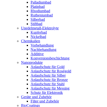
Palladiumbad
Platinbad
Rhodiumbad
Rutheniumbad
Silberbad
Stiftbad
Unedelmetall-Elektrolyte
Kupferbad
Nickelbad
Chemikalien
Vorbehandlung
Nachbehandlung
Additive
Konversionsbeschichtung
Nanoprodukte
Anlaufschutz für Gold
Anlaufschutz für Roségold
Anlaufschutz für Silber
Anlaufschutz für Bronze
Anlaufschutz für Stahl
Anlaufschutz für Messing
Schutz für Elektronik
Geräte und Zubehör
Filter und Zubehör
BioCoatings