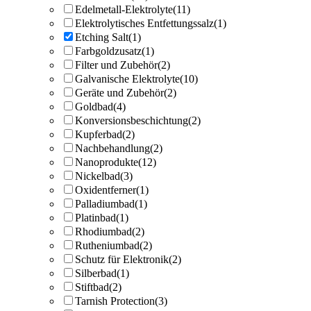
Edelmetall-Elektrolyte
(11)
Elektrolytisches Entfettungssalz
(1)
Etching Salt
(1)
Farbgoldzusatz
(1)
Filter und Zubehör
(2)
Galvanische Elektrolyte
(10)
Geräte und Zubehör
(2)
Goldbad
(4)
Konversionsbeschichtung
(2)
Kupferbad
(2)
Nachbehandlung
(2)
Nanoprodukte
(12)
Nickelbad
(3)
Oxidentferner
(1)
Palladiumbad
(1)
Platinbad
(1)
Rhodiumbad
(2)
Rutheniumbad
(2)
Schutz für Elektronik
(2)
Silberbad
(1)
Stiftbad
(2)
Tarnish Protection
(3)