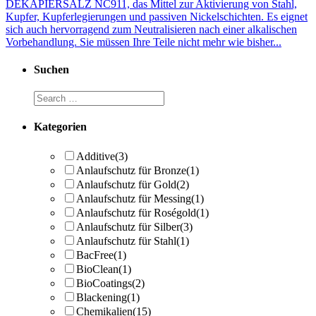
DEKAPIERSALZ NC911, das Mittel zur Aktivierung von Stahl,
Kupfer, Kupferlegierungen und passiven Nickelschichten. Es eignet
sich auch hervorragend zum Neutralisieren nach einer alkalischen
Vorbehandlung. Sie müssen Ihre Teile nicht mehr wie bisher...
Suchen
Kategorien
Additive
(3)
Anlaufschutz für Bronze
(1)
Anlaufschutz für Gold
(2)
Anlaufschutz für Messing
(1)
Anlaufschutz für Roségold
(1)
Anlaufschutz für Silber
(3)
Anlaufschutz für Stahl
(1)
BacFree
(1)
BioClean
(1)
BioCoatings
(2)
Blackening
(1)
Chemikalien
(15)