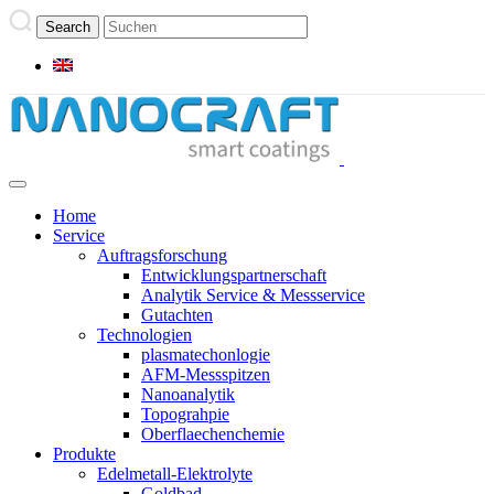
Home
Service
Auftragsforschung
Entwicklungspartnerschaft
Analytik Service & Messservice
Gutachten
Technologien
plasmatechonlogie
AFM-Messspitzen
Nanoanalytik
Topograhpie
Oberflaechenchemie
Produkte
Edelmetall-Elektrolyte
Goldbad