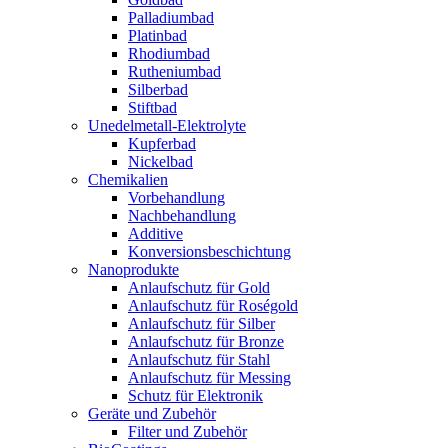
Palladiumbad
Platinbad
Rhodiumbad
Rutheniumbad
Silberbad
Stiftbad
Unedelmetall-Elektrolyte
Kupferbad
Nickelbad
Chemikalien
Vorbehandlung
Nachbehandlung
Additive
Konversionsbeschichtung
Nanoprodukte
Anlaufschutz für Gold
Anlaufschutz für Roségold
Anlaufschutz für Silber
Anlaufschutz für Bronze
Anlaufschutz für Stahl
Anlaufschutz für Messing
Schutz für Elektronik
Geräte und Zubehör
Filter und Zubehör