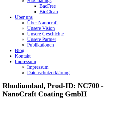
BioCoatings
BacFree
BioClean
Über uns
Über Nanocraft
Unsere Vision
Unsere Geschichte
Unsere Partner
Publikationen
Blog
Kontakt
Impressum
Impressum
Datenschutzerklärung
Rhodiumbad, Prod-ID: NC700 -
NanoCraft Coating GmbH