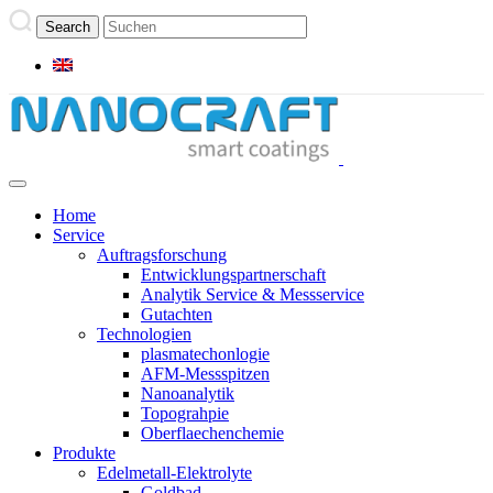
Home
Service
Auftragsforschung
Entwicklungspartnerschaft
Analytik Service & Messservice
Gutachten
Technologien
plasmatechonlogie
AFM-Messspitzen
Nanoanalytik
Topograhpie
Oberflaechenchemie
Produkte
Edelmetall-Elektrolyte
Goldbad