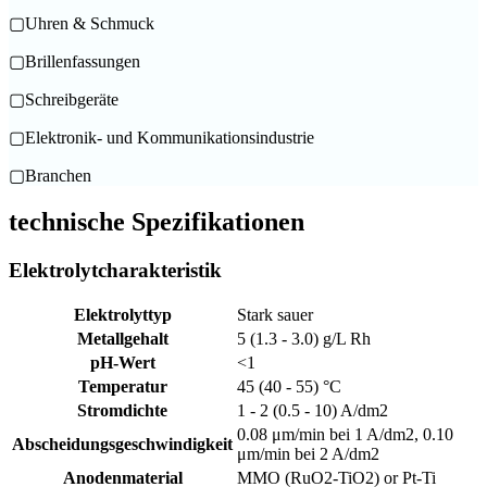
▢
Uhren & Schmuck
▢
Brillenfassungen
▢
Schreibgeräte
▢
Elektronik- und Kommunikationsindustrie
▢
Branchen
technische Spezifikationen
Elektrolytcharakteristik
Elektrolyttyp
Stark sauer
Metallgehalt
5 (1.3 - 3.0) g/L Rh
pH-Wert
<1
Temperatur
45 (40 - 55) °C
Stromdichte
1 - 2 (0.5 - 10) A/dm2
0.08 μm/min bei 1 A/dm2, 0.10
Abscheidungsgeschwindigkeit
μm/min bei 2 A/dm2
Anodenmaterial
MMO (RuO2-TiO2) or Pt-Ti