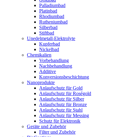
Palladiumbad
Platinbad
Rhodiumbad
Rutheniumbad
Silberbad
Stiftbad
Unedelmetall-Elektrolyte
Kupferbad
Nickelbad
Chemikalien
Vorbehandlung
Nachbehandlung
Additive
Konversionsbeschichtung
Nanoprodukte
Anlaufschutz für Gold
Anlaufschutz für Roségold
Anlaufschutz für Silber
Anlaufschutz für Bronze
Anlaufschutz für Stahl
Anlaufschutz für Messing
Schutz für Elektronik
Geräte und Zubehör
Filter und Zubehör