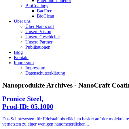
Filter und Zubehör
BioCoatings
BacFree
BioClean
Über uns
Über Nanocraft
Unsere Vision
Unsere Geschichte
Unsere Partner
Publikationen
Blog
Kontakt
Impressum
Impressum
Datenschutzerklärung
Nanoprodukte Archives - NanoCraft Coa
Pronice Steel,
Prod-ID: 05.1000
Das Schutzsystem für Edelstahloberflächen basiert auf der molekular
vernetzten zu einer wenigen nanometerdicken...