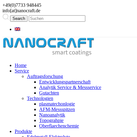
+49(0)7733 948445
info[at]nanocraft.de
Home
Service
Auftragsforschung
Entwicklungspartnerschaft
Analytik Service & Messservice
Gutachten
Technologien
plasmatechonlogie
AFM-Messspitzen
Nanoanalytik
Topograhpie
Oberflaechenchemie
Produkte
Edelmetall-Elektrolyte