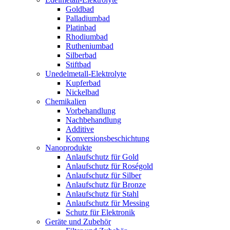
Goldbad
Palladiumbad
Platinbad
Rhodiumbad
Rutheniumbad
Silberbad
Stiftbad
Unedelmetall-Elektrolyte
Kupferbad
Nickelbad
Chemikalien
Vorbehandlung
Nachbehandlung
Additive
Konversionsbeschichtung
Nanoprodukte
Anlaufschutz für Gold
Anlaufschutz für Roségold
Anlaufschutz für Silber
Anlaufschutz für Bronze
Anlaufschutz für Stahl
Anlaufschutz für Messing
Schutz für Elektronik
Geräte und Zubehör