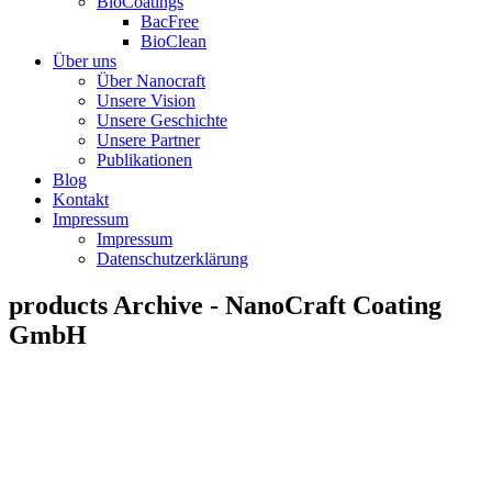
BioCoatings
BacFree
BioClean
Über uns
Über Nanocraft
Unsere Vision
Unsere Geschichte
Unsere Partner
Publikationen
Blog
Kontakt
Impressum
Impressum
Datenschutzerklärung
products Archive - NanoCraft Coating
GmbH