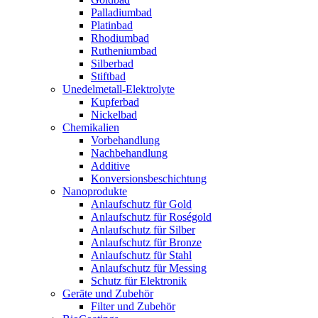
Palladiumbad
Platinbad
Rhodiumbad
Rutheniumbad
Silberbad
Stiftbad
Unedelmetall-Elektrolyte
Kupferbad
Nickelbad
Chemikalien
Vorbehandlung
Nachbehandlung
Additive
Konversionsbeschichtung
Nanoprodukte
Anlaufschutz für Gold
Anlaufschutz für Roségold
Anlaufschutz für Silber
Anlaufschutz für Bronze
Anlaufschutz für Stahl
Anlaufschutz für Messing
Schutz für Elektronik
Geräte und Zubehör
Filter und Zubehör