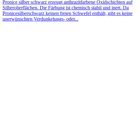
Pronice silber schwarz erzeugt anthrazitfarbene Oxidschichten auf
Silberoberflächen. Die Färbung ist chemisch stabil und inert. Da
Pronicesilberschwarz keinen freien Schwefel enthält, gibt es keine
unerwünschten Verdunkelungs- oder...