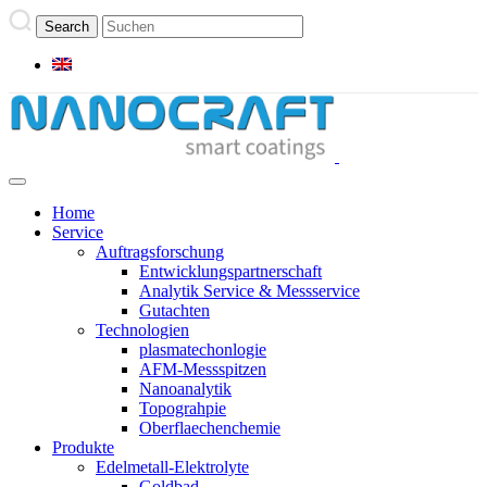
Home
Service
Auftragsforschung
Entwicklungspartnerschaft
Analytik Service & Messservice
Gutachten
Technologien
plasmatechonlogie
AFM-Messspitzen
Nanoanalytik
Topograhpie
Oberflaechenchemie
Produkte
Edelmetall-Elektrolyte
Goldbad