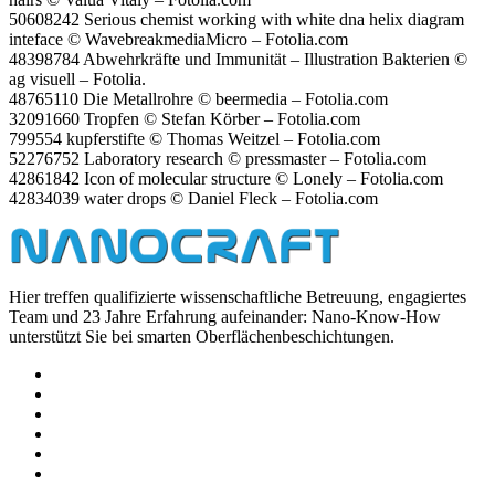
50608242 Se­rious che­mist wor­king with white dna helix dia­gram
in­te­face © Wa­ve­bre­ak­me­dia­Micro – Fotolia.​com
48398784 Ab­wehr­kräf­te und Im­mu­ni­tät – Il­lus­tra­ti­on Bak­te­ri­en ©
ag vi­su­ell – Fo­to­lia.
48765110 Die Me­tall­roh­re © beer­me­dia – Fotolia.​com
32091660 Trop­fen © Ste­fan Kör­ber – Fotolia.​com
799554 kup­fer­stif­te © Tho­mas Weit­zel – Fotolia.​com
52276752 La­bo­ra­to­ry re­se­arch © press­mas­ter – Fotolia.​com
42861842 Icon of mole­cu­lar struc­tu­re © Lo­nely – Fotolia.​com
42834039 water drops © Da­ni­el Fleck – Fotolia.​com
Hier treffen qualifizierte wissenschaftliche Betreuung, engagiertes
Team und 23 Jahre Erfahrung aufeinander: Nano-Know-How
unterstützt Sie bei smarten Oberflächenbeschichtungen.