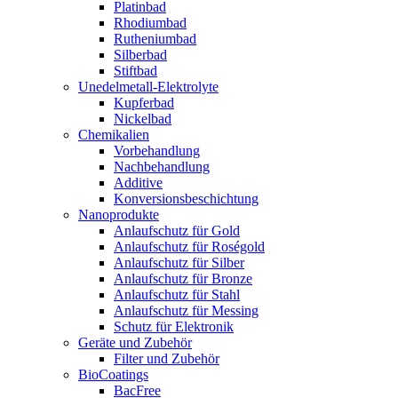
Platinbad
Rhodiumbad
Rutheniumbad
Silberbad
Stiftbad
Unedelmetall-Elektrolyte
Kupferbad
Nickelbad
Chemikalien
Vorbehandlung
Nachbehandlung
Additive
Konversionsbeschichtung
Nanoprodukte
Anlaufschutz für Gold
Anlaufschutz für Roségold
Anlaufschutz für Silber
Anlaufschutz für Bronze
Anlaufschutz für Stahl
Anlaufschutz für Messing
Schutz für Elektronik
Geräte und Zubehör
Filter und Zubehör
BioCoatings
BacFree