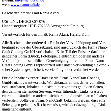
E-Mail:
info@​nanocraft.​de
web:
www.​nanocraft.​de
Ge­schäfts­füh­re­rin: Frau Rania Akari
USt-Id­Nr: DE 262 687 076
Han­dels­re­gis­ter: HRB 702885 Amts­ge­richt Frei­burg
Ver­ant­wort­lich für den In­halt: Rania Akari, Ha­rald Kühn
Alle Rech­te, ins­be­son­de­re das Recht der Ver­viel­fäl­ti­gung und Ver­
brei­tung sowie der Über­set­zung, sind aus­drück­lich der Firma Na­no­
Craft Coa­ting GmbH vor­be­hal­ten. Kein Teil der Prä­senz darf in ir­
gend­ei­ner Form (Druck, Fo­to­ko­pie, elek­tro­nisch oder ein an­de­res
Ver­fah­ren) ohne schrift­li­che Ge­neh­mi­gung durch die Firma Na­no­
Craft Coa­ting GmbH re­pro­du­ziert oder unter Ver­wen­dung elek­tro­ni­
scher Sys­te­me ge­spei­chert, ver­viel­fäl­tigt oder ver­brei­tet wer­den.
Für die In­hal­te ex­ter­ner Links ist die Firma Na­no­Craft Coa­ting
GmbH nicht ver­ant­wort­lich. Wir dis­tan­zie­ren uns daher von allen,
evtl. straf­ba­ren, In­hal­ten, die sich hin­ter von uns ge­link­ten Sei­ten,
den da­hin­ter ste­hen­den Ser­vern, wei­ter­füh­ren­den Links, Gäs­te­bü­
chern und sämt­li­chen an­de­ren sicht­ba­ren und un­sicht­ba­ren In­hal­ten
ver­ber­gen. Soll­te der Firma Na­no­Craft be­kannt wer­den, dass eine
Seite gegen gel­ten­des Recht ver­stösst, wird der da­zu­ge­hö­ri­ge Link
um­ge­hend ent­fernt.