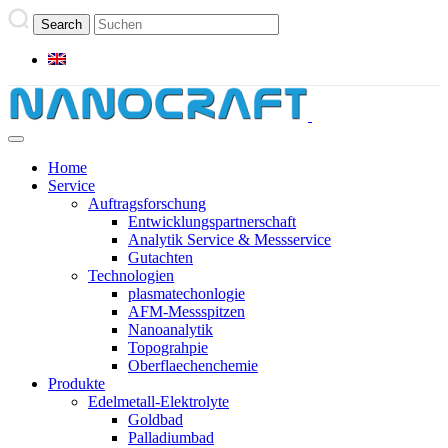
Home
Service
Auftragsforschung
Entwicklungspartnerschaft
Analytik Service & Messservice
Gutachten
Technologien
plasmatechonlogie
AFM-Messspitzen
Nanoanalytik
Topograhpie
Oberflaechenchemie
Produkte
Edelmetall-Elektrolyte
Goldbad
Palladiumbad