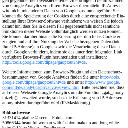
gen ge­gen­über dem Web­site­be­trei­ber zu er­brin­gen. Die im Rah­men
von Goog­le Ana­ly­tics von Ihrem Brow­ser über­mit­tel­te IP-Adres­se
wird nicht mit an­de­ren Daten von Goog­le zu­sam­men­ge­führt. Sie
kön­nen die Spei­che­rung der Cook­ies durch eine ent­spre­chen­de Ein­
stel­lung Ihrer Brow­ser-Soft­ware ver­hin­dern; wir wei­sen Sie je­doch
dar­auf hin, dass Sie in die­sem Fall ge­ge­be­nen­falls nicht sämt­li­che
Funk­tio­nen die­ser Web­site voll­um­fäng­lich wer­den nut­zen kön­nen.
Sie kön­nen dar­über hin­aus die Er­fas­sung der durch das Cook­ie er­
zeug­ten und auf Ihre Nut­zung der Web­site be­zo­ge­nen Daten (inkl.
Ihrer IP-Adres­se) an Goog­le sowie die Ver­ar­bei­tung die­ser Daten
durch Goog­le ver­hin­dern, indem sie das unter dem fol­gen­den Link
ver­füg­ba­re Brow­ser-Plu­gin her­un­ter­la­den und in­stal­lie­ren:
http://​tools.​google.​com/​dlpage/​gaoptout?​hl=de
.
Wei­te­re In­for­ma­tio­nen zum Brow­ser-Plu­gin und den Da­ten­schutz­
be­stim­mun­gen von Goog­le Ana­ly­tics fin­den Sie unter
http://​tools.​
google.​com/​dlpage/​gaoptout?​hl=de
und unter
http://​www.​google.​
com/​intl/​de/​analytics/​privacyoverview.​html
. Bitte be­ach­ten Sie, dass
auf die­ser Web­sei­te Goog­le Ana­ly­tics um die Funk­ti­on „gat._a­n­ony­
mi­zeIp();“ er­wei­tert wurde, so dass die Er­fas­sung von IP-Adres­sen
an­ony­mi­siert durch­ge­führt wird (IP-Mas­kie­rung).
Bild­nach­wei­se
31331414 pla­ti­ne © seen – Fotolia.​com
50866344 be­au­ti­ful woman with fa­shion ma­keup and long white
hairs © Valua Vi­ta­ly – Fotolia.​com