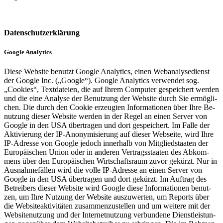
Datenschutzerklärung
Google Analytics
Diese Web­site be­nutzt Goog­le Ana­ly­tics, einen Webana­ly­se­dienst
der Goog­le Inc. („Goog­le“). Goog­le Ana­ly­tics ver­wen­det sog.
„Cook­ies“, Text­da­tei­en, die auf Ihrem Com­pu­ter ge­spei­chert wer­den
und die eine Ana­ly­se der Be­nut­zung der Web­site durch Sie er­mög­li­
chen. Die durch den Cook­ie er­zeug­ten In­for­ma­tio­nen über Ihre Be­
nut­zung die­ser Web­site wer­den in der Regel an einen Ser­ver von
Goog­le in den USA über­tra­gen und dort ge­spei­chert. Im Falle der
Ak­ti­vie­rung der IP-An­ony­mi­sie­rung auf die­ser Web­sei­te, wird Ihre
IP-Adres­se von Goog­le je­doch in­ner­halb von Mit­glied­staa­ten der
Eu­ro­päi­schen Union oder in an­de­ren Ver­trags­staa­ten des Ab­kom­
mens über den Eu­ro­päi­schen Wirt­schafts­raum zuvor ge­kürzt. Nur in
Aus­nah­me­fäl­len wird die volle IP-Adres­se an einen Ser­ver von
Goog­le in den USA über­tra­gen und dort ge­kürzt. Im Auf­trag des
Be­trei­bers die­ser Web­site wird Goog­le diese In­for­ma­tio­nen be­nut­
zen, um Ihre Nut­zung der Web­site aus­zu­wer­ten, um Re­ports über
die Web­siteak­ti­vi­tä­ten zu­sam­men­zu­stel­len und um wei­te­re mit der
Web­sitenut­zung und der In­ter­net­nut­zung ver­bun­de­ne Dienst­leis­tun­