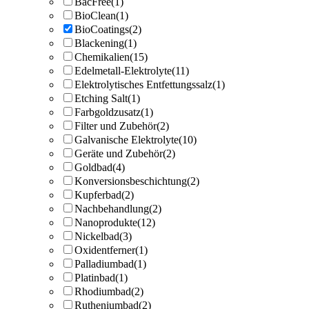
BacFree
(1)
BioClean
(1)
BioCoatings
(2)
Blackening
(1)
Chemikalien
(15)
Edelmetall-Elektrolyte
(11)
Elektrolytisches Entfettungssalz
(1)
Etching Salt
(1)
Farbgoldzusatz
(1)
Filter und Zubehör
(2)
Galvanische Elektrolyte
(10)
Geräte und Zubehör
(2)
Goldbad
(4)
Konversionsbeschichtung
(2)
Kupferbad
(2)
Nachbehandlung
(2)
Nanoprodukte
(12)
Nickelbad
(3)
Oxidentferner
(1)
Palladiumbad
(1)
Platinbad
(1)
Rhodiumbad
(2)
Rutheniumbad
(2)