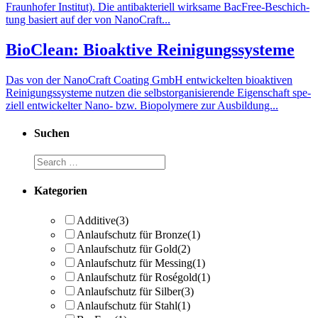
Fraunhofer Institut). Die antibakteriell wirksame BacFree-Be­schich­
tung ba­siert auf der von Na­no­Craft...
BioClean: Bioaktive Reinigungssysteme
Das von der NanoCraft Coating GmbH ent­wi­ckel­ten bio­ak­ti­ven
Rei­ni­gungs­sys­te­me nut­zen die selbst­or­ga­ni­sie­ren­de Ei­gen­schaft spe­
zi­ell ent­wi­ckel­ter Nano- bzw. Bio­p­o­ly­me­re zur Aus­bil­dung...
Suchen
Kategorien
Additive
(3)
Anlaufschutz für Bronze
(1)
Anlaufschutz für Gold
(2)
Anlaufschutz für Messing
(1)
Anlaufschutz für Roségold
(1)
Anlaufschutz für Silber
(3)
Anlaufschutz für Stahl
(1)