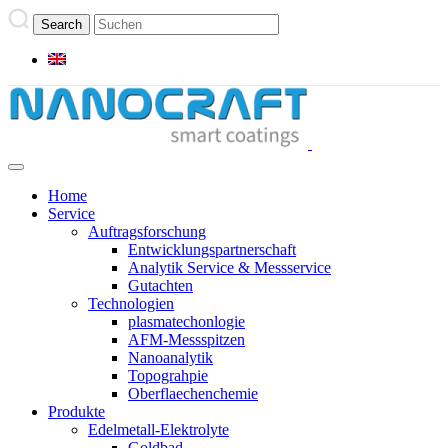
Home
Service
Auftragsforschung
Entwicklungspartnerschaft
Analytik Service & Messservice
Gutachten
Technologien
plasmatechonlogie
AFM-Messspitzen
Nanoanalytik
Topograhpie
Oberflaechenchemie
Produkte
Edelmetall-Elektrolyte
Goldbad