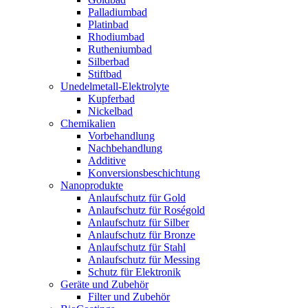
Palladiumbad
Platinbad
Rhodiumbad
Rutheniumbad
Silberbad
Stiftbad
Unedelmetall-Elektrolyte
Kupferbad
Nickelbad
Chemikalien
Vorbehandlung
Nachbehandlung
Additive
Konversionsbeschichtung
Nanoprodukte
Anlaufschutz für Gold
Anlaufschutz für Roségold
Anlaufschutz für Silber
Anlaufschutz für Bronze
Anlaufschutz für Stahl
Anlaufschutz für Messing
Schutz für Elektronik
Geräte und Zubehör
Filter und Zubehör