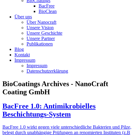
BioCoatings
BacFree
BioClean
Über uns
Über Nanocraft
Unsere Vision
Unsere Geschichte
Unsere Partner
Publikationen
Blog
Kontakt
Impressum
Impressum
Datenschutzerklärung
BioCoatings Archives - NanoCraft
Coating GmbH
BacFree 1.0: Antimikrobielles
Beschichtungs-System
BacFree 1.0 wirkt gegen viele unterschiedliche Bakterien und Pilze,
belegt durch unabhängige Prüfungen an renomierten Instituten (z.B