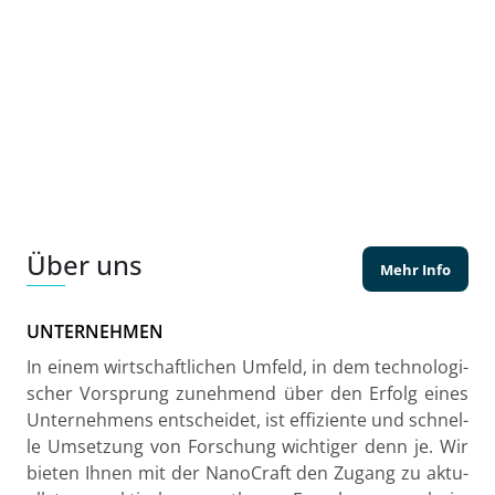
Über uns
Mehr Info
UNTERNEHMEN
In einem wirt­schaft­li­chen Um­feld, in dem tech­no­lo­gi­
scher Vor­sprung zu­neh­mend über den Er­folg eines
Un­ter­neh­mens ent­schei­det, ist ef­fi­zi­en­te und schnel­
le Um­set­zung von For­schung wich­ti­ger denn je. Wir
bie­ten Ihnen mit der Na­no­Craft den Zu­gang zu ak­tu­