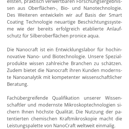
ells­ten, prak­tisch ver­wert­ba­ren For­schungs­er­geb­nis­
sen aus Ober­flä­chen-, Bio- und Na­no­tech­no­lo­gie.
Des Wei­te­ren ent­wi­ckeln wir auf Basis der Smart
Coa­ting Tech­no­lo­gie neu­ar­ti­ge Be­schich­tungs­sys­te­
me wie der be­reits er­folg­reich eta­blier­te An­lauf­
schutz für Sil­ber­ober­flä­chen pro­nice aqua.
Die Na­no­craft ist ein Ent­wick­lungs­la­bor für hoch­in­
no­va­ti­ve Nano- und Bio­tech­no­lo­gie. Un­se­re Spe­zi­al­
pro­duk­te wis­sen zahl­rei­che Bran­chen zu schät­zen.
Zudem bie­tet die Na­no­craft ihren Kun­den mo­derns­
te Na­no­ana­ly­tik mit kom­pe­ten­ter wis­sen­schaft­li­cher
Be­ra­tung.
Fach­über­grei­fen­de Qua­li­fi­ka­ti­on un­se­rer Wis­sen­
schaft­ler und mo­derns­te Mi­kro­skopt­ech­no­lo­gi­en si­
chern Ihnen höchs­te Qua­li­tät. Die Nut­zung der pa­
ten­tier­ten che­mi­schen Kraft­mi­kro­sko­pie macht die
Leis­tungs­pa­let­te von Na­no­Craft welt­weit ein­ma­lig.