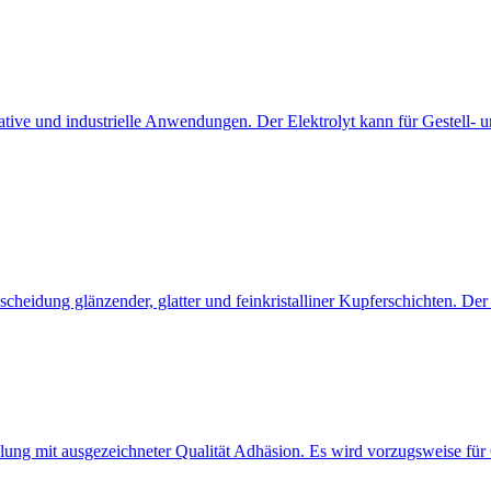
ative und industrielle Anwendungen. Der Elektrolyt kann für Gestell-
heidung glänzender, glatter und feinkristalliner Kupferschichten. Der 
lung mit ausgezeichneter Qualität Adhäsion. Es wird vorzugsweise fü