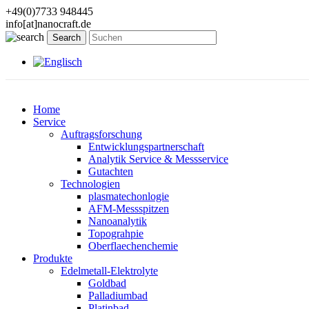
+49(0)7733 948445
info[at]nanocraft.de
Home
Service
Auftragsforschung
Entwicklungspartnerschaft
Analytik Service & Messservice
Gutachten
Technologien
plasmatechonlogie
AFM-Messspitzen
Nanoanalytik
Topograhpie
Oberflaechenchemie
Produkte
Edelmetall-Elektrolyte
Goldbad
Palladiumbad
Platinbad