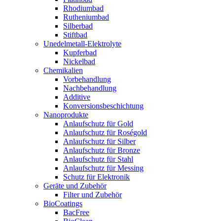
Rhodiumbad
Rutheniumbad
Silberbad
Stiftbad
Unedelmetall-Elektrolyte
Kupferbad
Nickelbad
Chemikalien
Vorbehandlung
Nachbehandlung
Additive
Konversionsbeschichtung
Nanoprodukte
Anlaufschutz für Gold
Anlaufschutz für Roségold
Anlaufschutz für Silber
Anlaufschutz für Bronze
Anlaufschutz für Stahl
Anlaufschutz für Messing
Schutz für Elektronik
Geräte und Zubehör
Filter und Zubehör
BioCoatings
BacFree