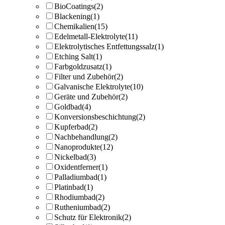
BioCoatings
(2)
Blackening
(1)
Chemikalien
(15)
Edelmetall-Elektrolyte
(11)
Elektrolytisches Entfettungssalz
(1)
Etching Salt
(1)
Farbgoldzusatz
(1)
Filter und Zubehör
(2)
Galvanische Elektrolyte
(10)
Geräte und Zubehör
(2)
Goldbad
(4)
Konversionsbeschichtung
(2)
Kupferbad
(2)
Nachbehandlung
(2)
Nanoprodukte
(12)
Nickelbad
(3)
Oxidentferner
(1)
Palladiumbad
(1)
Platinbad
(1)
Rhodiumbad
(2)
Rutheniumbad
(2)
Schutz für Elektronik
(2)