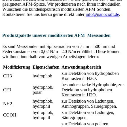
geeigneten AFM-Spitze. Wir produzieren nach Ihren individuellen
Wünschen die kundenspezifisch modifizierten AFM-Sonden.
Kontaktieren Sie uns hierzu gerne direkt unter
info@nanocraft.de
.
Produktpalette unserer modifizierten AFM- Messsonden
Es sind Messsonden mit Spitzenradien von 7 nm – 500 nm und
Federkonstanten von 0,02 N/m – 40 N/m erhältlich. Diese können
wir Ihnen innerhalb von wenigen Arbeitstagen liefern:
Modifizierung
Eigenschaften
Anwendungsbereich
zur Detektion von hydrophoben
CH3
hydrophob
Kontrasten in H2O.
besonders starke Hydrophobie, zur
hydrophob,
CF3
Detektion von hydrophoben
polar
Kontrasten in H2O.
hydrophob,
zur Detektion von Ladungen,
NH2
hydrophil
Aminogruppen, Säuregruppen.
hydrophob,
zur Detektion von Ladungen,
COOH
hydrophil
Säuregruppen.
zur Detektion von polaren