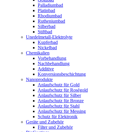
Palladiumbad
Platinbad
Rhodiumbad
Rutheniumbad
Silberbad
Stiftbad
Unedelmetall-Elektrolyte
Kupferbad
Nickelbad
Chemikalien
Vorbehandlung
Nachbehandlung
Additive
Konversionsbeschichtung
Nanoprodukte
Anlaufschutz für Gold
Anlaufschutz für Roségold
Anlaufschutz für Silber
Anlaufschutz für Bronze
Anlaufschutz für Stahl
Anlaufschutz für Messing
Schutz für Elektronik
Geräte und Zubehör
Filter und Zubehör