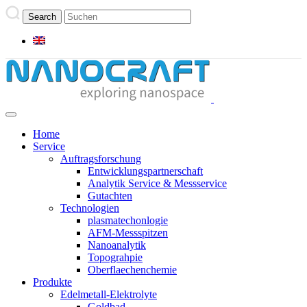
Home
Service
Auftragsforschung
Entwicklungspartnerschaft
Analytik Service & Messservice
Gutachten
Technologien
plasmatechonlogie
AFM-Messspitzen
Nanoanalytik
Topograhpie
Oberflaechenchemie
Produkte
Edelmetall-Elektrolyte
Goldbad