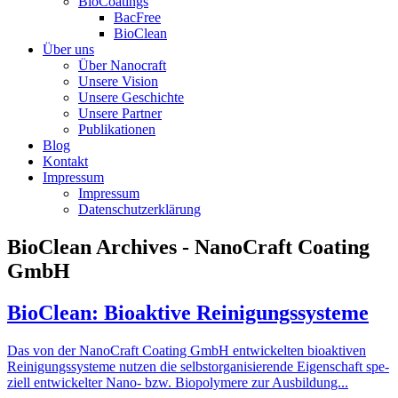
BioCoatings
BacFree
BioClean
Über uns
Über Nanocraft
Unsere Vision
Unsere Geschichte
Unsere Partner
Publikationen
Blog
Kontakt
Impressum
Impressum
Datenschutzerklärung
BioClean Archives - NanoCraft Coating
GmbH
BioClean: Bioaktive Reinigungssysteme
Das von der NanoCraft Coating GmbH ent­wi­ckel­ten bio­ak­ti­ven
Rei­ni­gungs­sys­te­me nut­zen die selbst­or­ga­ni­sie­ren­de Ei­gen­schaft spe­
zi­ell ent­wi­ckel­ter Nano- bzw. Bio­p­o­ly­me­re zur Aus­bil­dung...