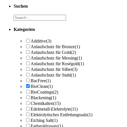
Suchen
Kategorien
Additive
(3)
Anlaufschutz für Bronze
(1)
Anlaufschutz für Gold
(2)
Anlaufschutz für Messing
(1)
Anlaufschutz für Roségold
(1)
Anlaufschutz für Silber
(3)
Anlaufschutz für Stahl
(1)
BacFree
(1)
BioClean
(1)
BioCoatings
(2)
Blackening
(1)
Chemikalien
(15)
Edelmetall-Elektrolyte
(11)
Elektrolytisches Entfettungssalz
(1)
Etching Salt
(1)
Farbgoldzusatz
(1)