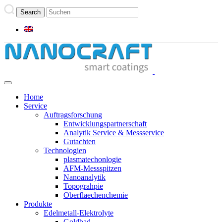
Home
Service
Auftragsforschung
Entwicklungspartnerschaft
Analytik Service & Messservice
Gutachten
Technologien
plasmatechonlogie
AFM-Messspitzen
Nanoanalytik
Topograhpie
Oberflaechenchemie
Produkte
Edelmetall-Elektrolyte
Goldbad