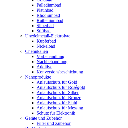
Palladiumbad
Platinbad
Rhodiumbad
Rutheniumbad
Silberbad
Stiftbad
Unedelmetall-Elektrolyte
Kupferbad
Nickelbad
Chemikalien
Vorbehandlung
Nachbehandlung
Additive
Konversionsbeschichtung
Nanoprodukte
Anlaufschutz für Gold
Anlaufschutz für Roségold
Anlaufschutz für Silber
Anlaufschutz für Bronze
Anlaufschutz für Stahl
Anlaufschutz für Messing
Schutz für Elektronik
Geräte und Zubehör
Filter und Zubehör