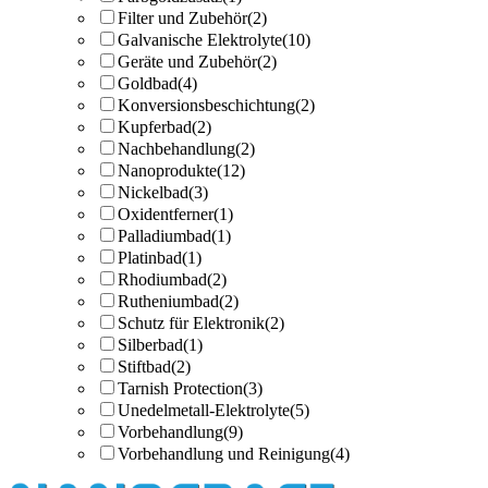
Filter und Zubehör
(2)
Galvanische Elektrolyte
(10)
Geräte und Zubehör
(2)
Goldbad
(4)
Konversionsbeschichtung
(2)
Kupferbad
(2)
Nachbehandlung
(2)
Nanoprodukte
(12)
Nickelbad
(3)
Oxidentferner
(1)
Palladiumbad
(1)
Platinbad
(1)
Rhodiumbad
(2)
Rutheniumbad
(2)
Schutz für Elektronik
(2)
Silberbad
(1)
Stiftbad
(2)
Tarnish Protection
(3)
Unedelmetall-Elektrolyte
(5)
Vorbehandlung
(9)
Vorbehandlung und Reinigung
(4)