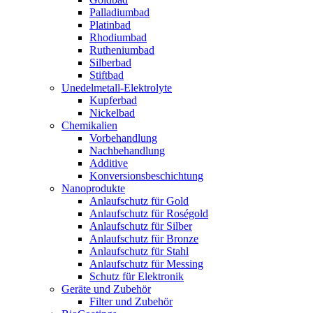
Palladiumbad
Platinbad
Rhodiumbad
Rutheniumbad
Silberbad
Stiftbad
Unedelmetall-Elektrolyte
Kupferbad
Nickelbad
Chemikalien
Vorbehandlung
Nachbehandlung
Additive
Konversionsbeschichtung
Nanoprodukte
Anlaufschutz für Gold
Anlaufschutz für Roségold
Anlaufschutz für Silber
Anlaufschutz für Bronze
Anlaufschutz für Stahl
Anlaufschutz für Messing
Schutz für Elektronik
Geräte und Zubehör
Filter und Zubehör