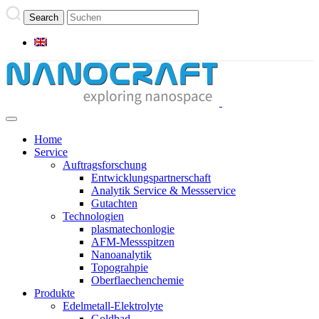
Home
Service
Auftragsforschung
Entwicklungspartnerschaft
Analytik Service & Messservice
Gutachten
Technologien
plasmatechonlogie
AFM-Messspitzen
Nanoanalytik
Topograhpie
Oberflaechenchemie
Produkte
Edelmetall-Elektrolyte
Goldbad