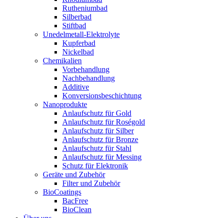
Rutheniumbad
Silberbad
Stiftbad
Unedelmetall-Elektrolyte
Kupferbad
Nickelbad
Chemikalien
Vorbehandlung
Nachbehandlung
Additive
Konversionsbeschichtung
Nanoprodukte
Anlaufschutz für Gold
Anlaufschutz für Roségold
Anlaufschutz für Silber
Anlaufschutz für Bronze
Anlaufschutz für Stahl
Anlaufschutz für Messing
Schutz für Elektronik
Geräte und Zubehör
Filter und Zubehör
BioCoatings
BacFree
BioClean