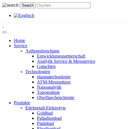
Home
Service
Auftragsforschung
Entwicklungspartnerschaft
Analytik Service & Messservice
Gutachten
Technologien
plasmatechonlogie
AFM-Messspitzen
Nanoanalytik
Topograhpie
Oberflaechenchemie
Produkte
Edelmetall-Elektrolyte
Goldbad
Palladiumbad
Platinbad
Rhodiumbad