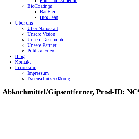
Filter und Zubehör
BioCoatings
BacFree
BioClean
Über uns
Über Nanocraft
Unsere Vision
Unsere Geschichte
Unsere Partner
Publikationen
Blog
Kontakt
Impressum
Impressum
Datenschutzerklärung
Abkochmittel/Gipsentferner, Prod-ID: N