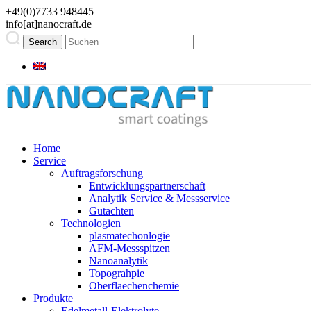
+49(0)7733 948445
info[at]nanocraft.de
Home
Service
Auftragsforschung
Entwicklungspartnerschaft
Analytik Service & Messservice
Gutachten
Technologien
plasmatechonlogie
AFM-Messspitzen
Nanoanalytik
Topograhpie
Oberflaechenchemie
Produkte
Edelmetall-Elektrolyte