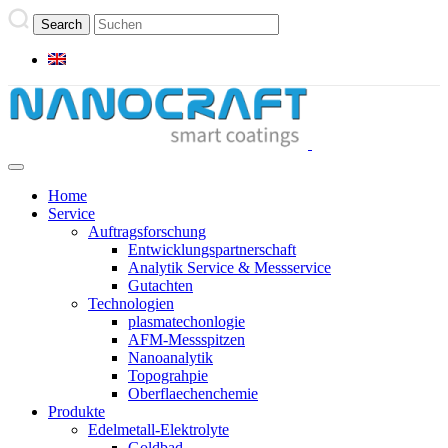
Home
Service
Auftragsforschung
Entwicklungspartnerschaft
Analytik Service & Messservice
Gutachten
Technologien
plasmatechonlogie
AFM-Messspitzen
Nanoanalytik
Topograhpie
Oberflaechenchemie
Produkte
Edelmetall-Elektrolyte
Goldbad