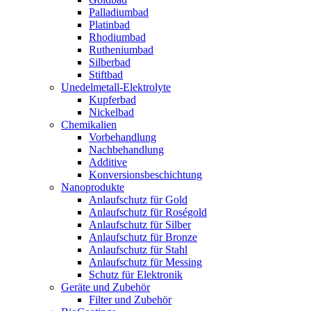
Palladiumbad
Platinbad
Rhodiumbad
Rutheniumbad
Silberbad
Stiftbad
Unedelmetall-Elektrolyte
Kupferbad
Nickelbad
Chemikalien
Vorbehandlung
Nachbehandlung
Additive
Konversionsbeschichtung
Nanoprodukte
Anlaufschutz für Gold
Anlaufschutz für Roségold
Anlaufschutz für Silber
Anlaufschutz für Bronze
Anlaufschutz für Stahl
Anlaufschutz für Messing
Schutz für Elektronik
Geräte und Zubehör
Filter und Zubehör